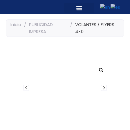
Ir
al
contenido
PRODUCTOS Y SERVICIOS
Inicio
/
PUBLICIDAD
/
VOLANTES / FLYERS
IMPRESA
4×0