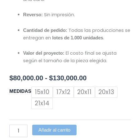
Sin impresión.
Reverso:
Todas las producciones se
Cantidad de pedido:
entregan en
.
lotes de 1.000 unidades
El costo final se ajusta
Valor del proyecto:
según el tamaño de la pieza elegida.
Rango
$
80,000.00
-
$
130,000.00
de
VOLANTES
15x10
17x12
20x11
20x13
MEDIDAS
/
precios:
FLYERS
21x14
4x0
desde
cantidad
$80,000.00
Añadir al carrito
hasta