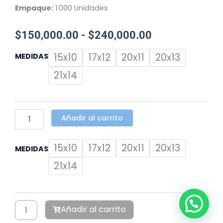
Empaque:
1.000 Unidades
Rango
$
150,000.00
-
$
240,000.00
VOLANTES
de
15x10
17x12
20x11
20x13
MEDIDAS
/
precios:
FLYERS
21x14
4x4
desde
cantidad
$150,000.00
Añadir al carrito
hasta
$240,000.00
VOLANTES
15x10
17x12
20x11
20x13
MEDIDAS
/
FLYERS
21x14
4x4
cantidad
Añadir al carrito